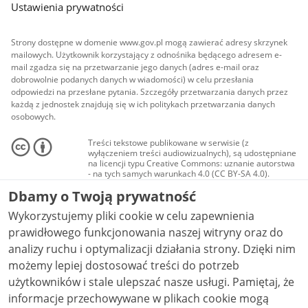
Ustawienia prywatności
Strony dostępne w domenie www.gov.pl mogą zawierać adresy skrzynek
mailowych. Użytkownik korzystający z odnośnika będącego adresem e-
mail zgadza się na przetwarzanie jego danych (adres e-mail oraz
dobrowolnie podanych danych w wiadomości) w celu przesłania
odpowiedzi na przesłane pytania. Szczegóły przetwarzania danych przez
każdą z jednostek znajdują się w ich politykach przetwarzania danych
osobowych.
Treści tekstowe publikowane w serwisie (z
wyłączeniem treści audiowizualnych), są udostępniane
na licencji typu Creative Commons: uznanie autorstwa
- na tych samych warunkach 4.0 (CC BY-SA 4.0).
Materiały audiowizualne, w tym zdjęcia, materiały
Dbamy o Twoją prywatność
audio i wideo, są udostępniane na licencji typu
Creative Commons: uznanie autorstwa użycie
Wykorzystujemy pliki cookie w celu zapewnienia
niekomercyjne - bez utworów zależnych 4.0 (CC BY-
NC-ND 4.0), o ile nie jest to stwierdzone inaczej.
prawidłowego funkcjonowania naszej witryny oraz do
analizy ruchu i optymalizacji działania strony. Dzięki nim
możemy lepiej dostosować treści do potrzeb
użytkowników i stale ulepszać nasze usługi. Pamiętaj, że
informacje przechowywane w plikach cookie mogą