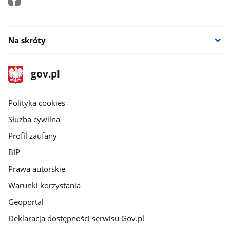
Na skróty
stopka
Strona
gov.pl
gov.pl
główna
gov.pl
Polityka cookies
Służba cywilna
Profil zaufany
BIP
Prawa autorskie
Warunki korzystania
Geoportal
Deklaracja dostępności serwisu Gov.pl